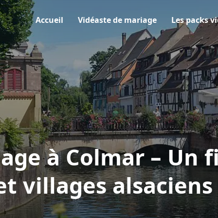
Accueil
Vidéaste de mariage
Les packs v
age à Colmar – Un f
t villages alsaciens