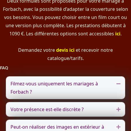
Deux formules sont proposées pour votre mariage à
Forbach, avec la possibilité d’adapter la couverture selon
vos besoins. Vous pouvez choisir entre un film court ou
une version plus complète. Les prestations débutent à
1090 €. Les différentes options sont accessibles
ici
.
Demandez votre
devis ici
et recevoir notre
catalogue/tarifs.
FAQ
Filmez-vous uniquement les mariages à
Repli
Forbach ?
Votre présence est-elle discrète ?
Dépli
Peut-on réaliser des images en extérieur à
Dépli