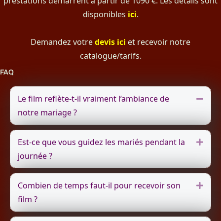
prestations démarrent à partir de 1090 €. Les détails sont
disponibles
ici
.
Demandez votre
devis ici
et recevoir notre
catalogue/tarifs.
FAQ
Le film reflète-t-il vraiment l’ambiance de
Repli
notre mariage ?
Est-ce que vous guidez les mariés pendant la
Dépli
journée ?
Combien de temps faut-il pour recevoir son
Dépli
film ?