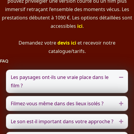
pouvez privilégier une version courte ou un film plus
immersif retraçant l’ensemble des moments vécus. Les
prestations débutent à 1090 €. Les options détaillées sont
accessibles
ici
.
Demandez votre
devis ici
et recevoir notre
catalogue/tarifs.
FAQ
Les paysages ont-ils une vraie place dans le
Repli
film ?
Filmez-vous même dans des lieux isolés ?
Dépli
Le son est-il important dans votre approche ?
Dépli